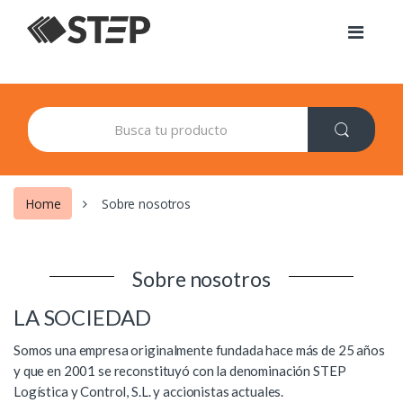
Skip to navigation
Skip to content
S
e
a
r
c
h
Home
Sobre nosotros
f
o
r
:
Sobre nosotros
LA SOCIEDAD
Somos una empresa originalmente fundada hace más de 25 años
y que en 2001 se reconstituyó con la denominación STEP
Logística y Control, S.L. y accionistas actuales.