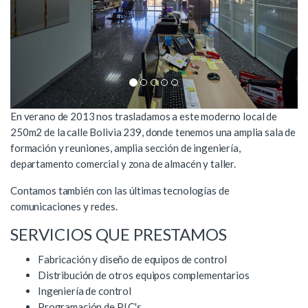
A
S
En verano de 2013 nos trasladamos a este moderno local de
n
i
250m2 de la calle Bolivia 239, donde tenemos una amplia sala de
t
g
formación y reuniones, amplia sección de ingeniería,
e
u
departamento comercial y zona de almacén y taller.
r
i
Contamos también con las últimas tecnologías de
i
e
comunicaciones y redes.
o
n
r
t
SERVICIOS QUE PRESTAMOS
e
Fabricación y diseño de equipos de control
Distribución de otros equipos complementarios
Ingeniería de control
Programación de PLC's