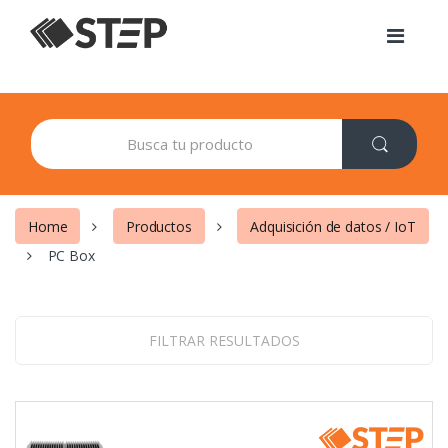
Skip to navigation
Skip to content
S
e
a
r
c
h
Home
Productos
Adquisición de datos / IoT
f
o
PC Box
r
:
FILTRAR RESULTADOS
Filtros