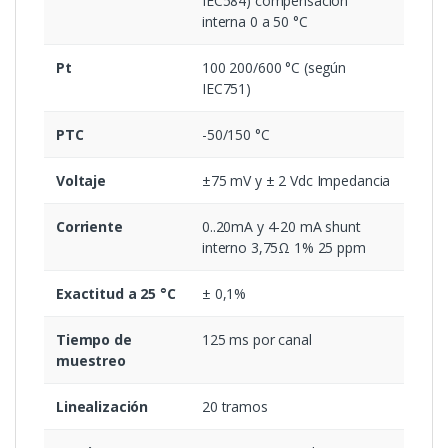
IEC584) compensación
interna 0 a 50 °C
Pt
100 200/600 °C (según
IEC751)
PTC
-50/150 °C
Voltaje
±75 mV y ± 2 Vdc Impedancia
Corriente
0..20mA y 4-20 mA shunt
interno 3,75Ω 1% 25 ppm
Exactitud a 25 °C
± 0,1%
Tiempo de
125 ms por canal
muestreo
Linealización
20 tramos