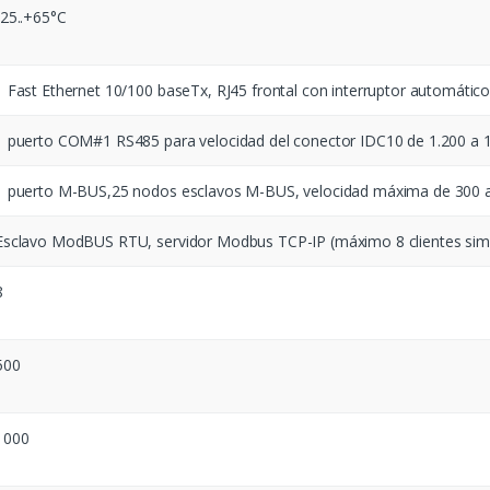
-25..+65°C
1 Fast Ethernet 10/100 baseTx, RJ45 frontal con interruptor automátic
1 puerto COM#1 RS485 para velocidad del conector IDC10 de 1.200 a 
1 puerto M-BUS,25 nodos esclavos M-BUS, velocidad máxima de 300 a
Esclavo ModBUS RTU, servidor Modbus TCP-IP (máximo 8 clientes sim
8
500
1000