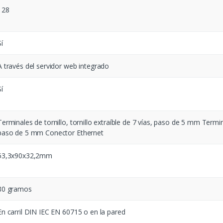
128
Sí
A través del servidor web integrado
Sí
Terminales de tornillo, tornillo extraíble de 7 vías, paso de 5 mm Terminal
paso de 5 mm Conector Ethernet
53,3x90x32,2mm
80 gramos
En carril DIN IEC EN 60715 o en la pared