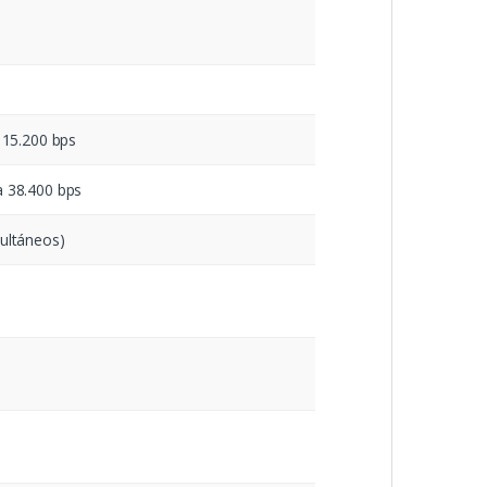
o
115.200 bps
 38.400 bps
ultáneos)