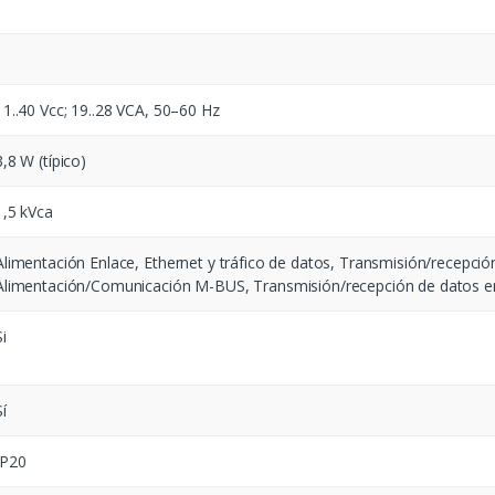
11..40 Vcc; 19..28 VCA, 50–60 Hz
3,8 W (típico)
1,5 kVca
Alimentación Enlace, Ethernet y tráfico de datos, Transmisión/recepció
Alimentación/Comunicación M-BUS, Transmisión/recepción de datos 
Si
Sí
IP20